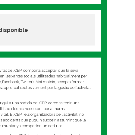
 disponible
ivitat del CEP, comporta acceptar que la seva
en les xarxes socials utilitzades habitualment per
am,Facebook, Twitter). Així mateix, accepta formar
app, creat exclusivament per la gestió de l’activitat
rigui a una sortida del CEP, acredita tenir uns
 físic i tècnic necessari, per al normal
tat. El CEP i els organitzadors de l'activitat, no
s accidents que puguin succeir, assumint que la
de muntanya comporten un cert risc.