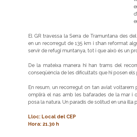
e
d
e
El GR travessa la Serra de Tramuntana des del 
en un recorregut de 135 km i s’han reformat alg
servir de refugi muntanya, tot i que això és un p
De la mateixa manera hi han trams del recor
conseqüència de les dificultats que hi posen els p
En resum, un recorregut on tan aviat voltarem pe
omplirà el nas amb les bafarades de la mar i on
posa la natura. Un paradís de solitud en una illa 
Lloc: Local del CEP
Hora: 21.30 h