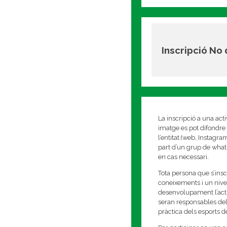
Inscripció No
La inscripció a una act
imatge es pot difondre 
l’entitat.(web, Instagr
part d’un grup de whats
en cas necessari.
Tota persona que s’insc
coneixements i un nivell
desenvolupament l’activi
seran responsables del
pràctica dels esports 