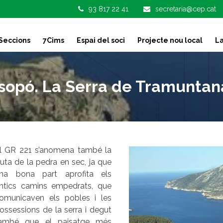
93 817 22 41
secretaria@cep.cat
Seccions
7Cims
Espai del soci
Projecte nou local
La
ssopó. La Serra de Tramuntana
l GR 221 s’anomena també la
uta de la pedra en sec, ja que
na bona part aprofita els
ntics camins empedrats, que
omunicaven els pobles i les
ossessions de la serra i degut
ambé que el paisatge més