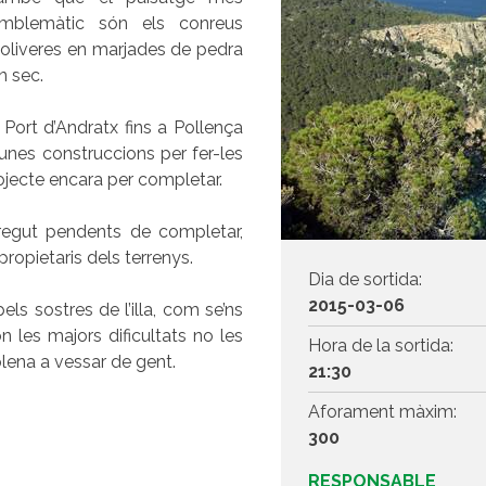
mblemàtic són els conreus
’oliveres en marjades de pedra
n sec.
Port d’Andratx fins a Pollença
unes construccions per fer-les
rojecte encara per completar.
regut pendents de completar,
ropietaris dels terrenys.
Dia de sortida:
2015-03-06
ls sostres de l’illa, com se’ns
 les majors dificultats no les
Hora de la sortida:
plena a vessar de gent.
21:30
Aforament màxim:
300
RESPONSABLE