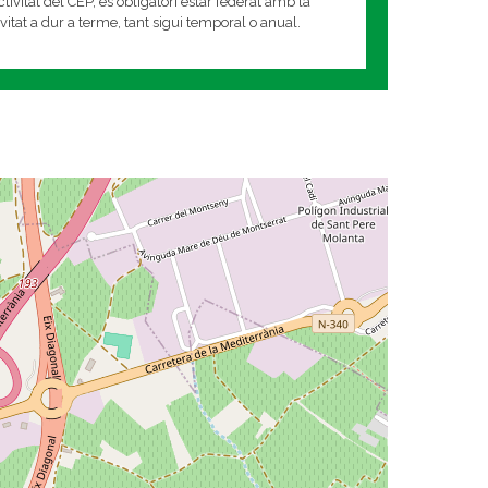
tivitat del CEP, és obligatori estar federat amb la
tivitat a dur a terme, tant sigui temporal o anual.