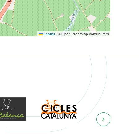
Leaflet
|
© OpenStreetMap contributors
