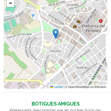
−
Leaflet
|
© OpenStreetMap contributors
BOTIGUES AMIGUES
Interessants descomptes per als nostres Socis/es.