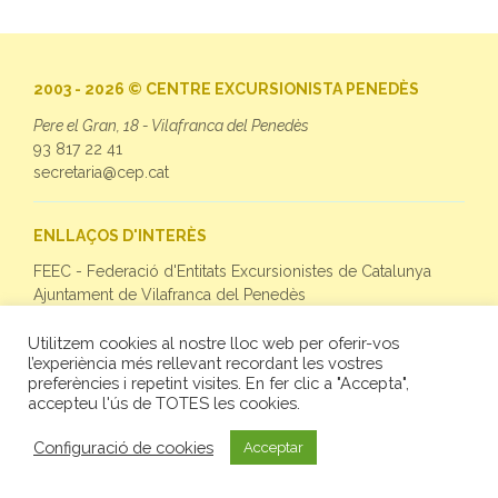
2003 - 2026 © CENTRE EXCURSIONISTA PENEDÈS
Pere el Gran, 18 - Vilafranca del Penedès
93 817 22 41
secretaria@cep.cat
ENLLAÇOS D'INTERÈS
FEEC - Federació d'Entitats Excursionistes de Catalunya
Ajuntament de Vilafranca del Penedès
Utilitzem cookies al nostre lloc web per oferir-vos
SEGUEIX-NOS
l’experiència més rellevant recordant les vostres
preferències i repetint visites. En fer clic a "Accepta",
Facebook
accepteu l'ús de TOTES les cookies.
Twitter
Instagram
Configuració de cookies
Acceptar