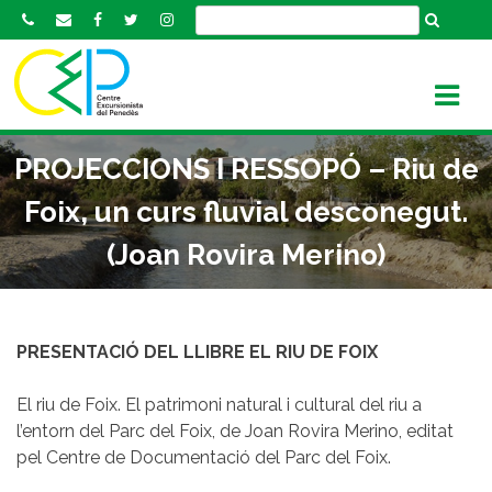
S
k
i
p
t
o
PROJECCIONS I RESSOPÓ – Riu de
c
o
Foix, un curs fluvial desconegut.
n
(Joan Rovira Merino)
t
e
n
t
PRESENTACIÓ DEL LLIBRE EL RIU DE FOIX
El riu de Foix. El patrimoni natural i cultural del riu a
l’entorn del Parc del Foix, de Joan Rovira Merino, editat
pel Centre de Documentació del Parc del Foix.