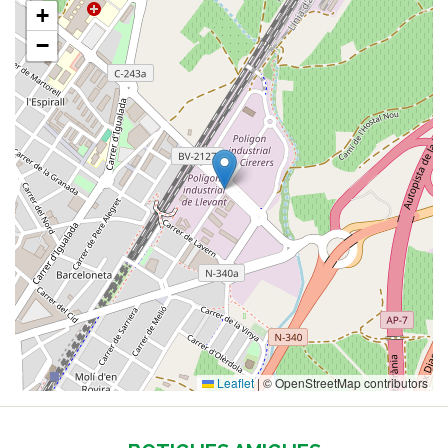
+
−
Leaflet
|
© OpenStreetMap contributors