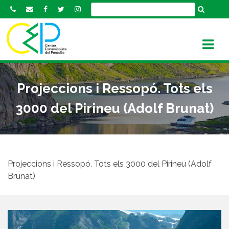
S
k
i
p
t
o
c
Projeccions i Ressopó. Tots els
o
n
3000 del Pirineu (Adolf Brunat)
t
e
n
t
Projeccions i Ressopó. Tots els 3000 del Pirineu (Adolf
Brunat)