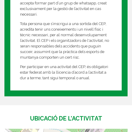
accepta formar part d’un grup de whatsapp, creat
exclusivament per la gestió de l’activitat en cas
necessari.
Tota persona que s’inscrigui a una sortida del CEP,
acredita tenir uns coneixements i un nivell físic i
tècnic necessari, per al normal desenvolupament
l’activitat. El CEP i els organitzadors de l'activitat, no
seran responsables dels accidents que puguin
succeir, assumint que la pràctica dels esports de
muntanya comporten un cert risc.
Per participar en una activitat del CEP, és obligatori
estar federat amb la llicencia d’acord a l’activitat a
dur a terme, tant sigui temporal o anual.
UBICACIÓ DE L’ACTIVITAT