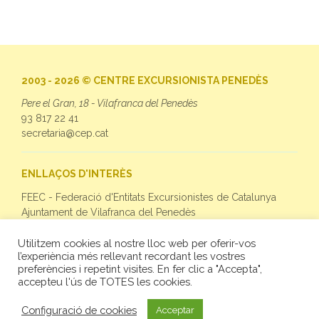
2003 - 2026 © CENTRE EXCURSIONISTA PENEDÈS
Pere el Gran, 18 - Vilafranca del Penedès
93 817 22 41
secretaria@cep.cat
ENLLAÇOS D'INTERÈS
FEEC - Federació d'Entitats Excursionistes de Catalunya
Ajuntament de Vilafranca del Penedès
Utilitzem cookies al nostre lloc web per oferir-vos
SEGUEIX-NOS
l’experiència més rellevant recordant les vostres
preferències i repetint visites. En fer clic a "Accepta",
Facebook
accepteu l'ús de TOTES les cookies.
Twitter
Instagram
Configuració de cookies
Acceptar