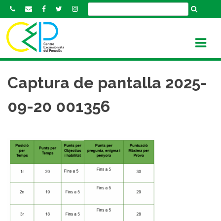
S
k
i
p
t
o
c
Captura de pantalla 2025-
o
n
09-20 001356
t
e
n
t