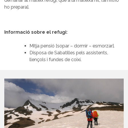
demanar al mateix refugi, que a la mateixa nit, l’amfitrió
ho prepara].
Informació sobre el refugi:
Mitja pensió [sopar – dormir – esmorzar].
Disposa de Sabatilles pels assistents,
llençols i fundes de coixí.