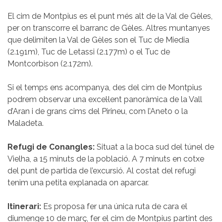
El cim de Montpius es el punt més alt de la Val de Gèles,
per on transcorre el barranc de Gèles. Altres muntanyes
que delimiten la Val de Gèles son el Tuc de Miedia
(2.191m), Tuc de Letassi (2.177m) o el Tuc de
Montcorbison (2.172m).
Si el temps ens acompanya, des del cim de Montpius
podrem observar una excel·lent panoràmica de la Vall
d’Aran i de grans cims del Pirineu, com l’Aneto o la
Maladeta.
Refugi de Conangles:
Situat a la boca sud del túnel de
Vielha, a 15 minuts de la població. A 7 minuts en cotxe
del punt de partida de l’excursió. Al costat del refugi
tenim una petita explanada on aparcar.
Itinerari:
Es proposa fer una única ruta de cara el
diumenge 10 de març, fer el cim de Montpius partint des