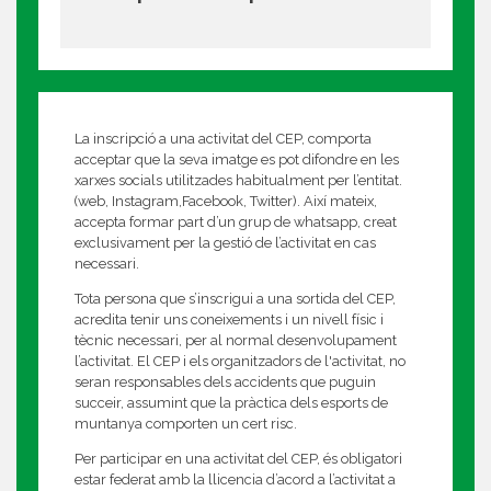
La inscripció a una activitat del CEP, comporta
acceptar que la seva imatge es pot difondre en les
xarxes socials utilitzades habitualment per l’entitat.
(web, Instagram,Facebook, Twitter). Així mateix,
accepta formar part d’un grup de whatsapp, creat
exclusivament per la gestió de l’activitat en cas
necessari.
Tota persona que s’inscrigui a una sortida del CEP,
acredita tenir uns coneixements i un nivell físic i
tècnic necessari, per al normal desenvolupament
l’activitat. El CEP i els organitzadors de l'activitat, no
seran responsables dels accidents que puguin
succeir, assumint que la pràctica dels esports de
muntanya comporten un cert risc.
Per participar en una activitat del CEP, és obligatori
estar federat amb la llicencia d’acord a l’activitat a