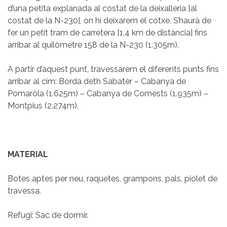
d’una petita explanada al costat de la deixalleria [al
costat de la N-230], on hi deixarem el cotxe. S’haurà de
fer un petit tram de carretera [1,4 km de distància] fins
arribar al quilòmetre 158 de la N-230 (1.305m).
A partir d’aquest punt, travessarem el diferents punts fins
arribar al cim: Borda deth Sabatèr – Cabanya de
Pomaròla (1.625m) – Cabanya de Comests (1.935m) –
Montpius (2.274m).
MATERIAL
Botes aptes per neu, raquetes, grampons, pals, piolet de
travessa.
Refugi: Sac de dormir.