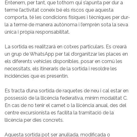
Entenem, per tant, que tothom qui s’apunta per dur a
terme l’activitat coneix bé els riscos que aquesta
comporta, té les condicions físiques i tècniques per dur-
la a terme de manera autònoma i l’emprèn sota la seva
única i pròpia responsabilitat.
La sortida es realitzarà en cotxes particulars. Es crearà
un grup de WhatsApp per tal d’organitzar les places en
els diferents vehicles disponibles, posar en comú les
necessitats, els itineraris de la sortida i resoldre les
incidències que es presentin.
Es tracta d’una sortida de raquetes de neu i cal estar en
possessió de la llicència federativa, mínim modalitat C.
En cas de no tenir el carnet o la llicència anual, des del
centre excursionista es facilita la tramitació de la
llicència per dies concrets.
Aquesta sortida pot ser anul·lada, modificada o