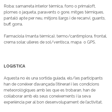
Roba: samarreta interior tèrmica, forro o primaloft,
plomes o jaqueta, paravents o gore, mitges tèrmiques,
pantaló apte per neu, mitjons llargs i de recanvi, guants,
buff, gorra.
Farmaciola (manta tèrmica), termo/cantimplora, frontal,
crema solar, ulleres de sol/ventisca, mapa o GPS.
LOGISTICA
Aquesta no és una sortida guiada, els/les participants
han de conèixer d’avançada l’itinerari i les condicions
meteorològiques amb les que es trobaran, han de
col·laborar amb els seus coneixements i la seva
experiència per al bon desenvolupament de l’activitat.