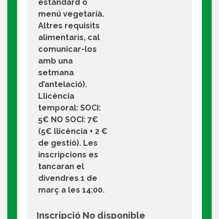
estàndard o
menú vegetarià.
Altres requisits
alimentaris, cal
comunicar-los
amb una
setmana
d’antelació).
Llicència
temporal: SOCI:
5€ NO SOCI: 7€
(5€ llicència + 2 €
de gestió). Les
inscripcions es
tancaran el
divendres 1 de
març a les 14:00.
Inscripció No disponible