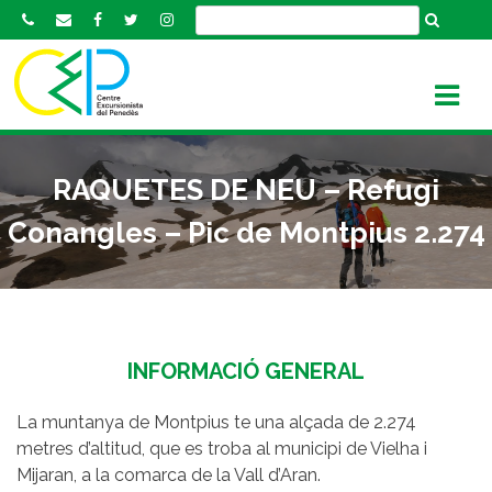
S
k
i
p
t
o
c
RAQUETES DE NEU – Refugi
o
n
Conangles – Pic de Montpius 2.274
t
e
n
t
INFORMACIÓ GENERAL
La muntanya de Montpius te una alçada de 2.274
metres d’altitud, que es troba al municipi de Vielha i
Mijaran, a la comarca de la Vall d’Aran.