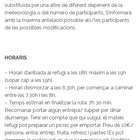
substituïda per una altre de diferent depenent de la
meteorologia o del número de participants. S’informarà
amb la màxima antelació possible als/les participants
de les possibles modificacions.
HORARIS
– Horari d’arribada al refugi a les 18h; màxim a les 19h
[sopar cap a les 19h].
– Horari d’esmorzar a les 6.30h, per començar a caminar
entre les 7.30h i les 8h.
– Temps estimat en finalitzar la ruta: 7h 30 min.
Recomanar portar algún entrepà/ tupper per dinar
diumenge. Tenir en compte que qui vulgui, el mateix
refugi pot preparar un picnic per emportar. Preu de 10€/
persona, entra: entrep, fruita, refresc i pastes [Es pot