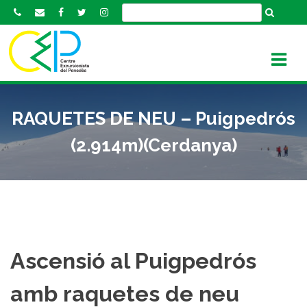
S
k
i
p
t
o
c
RAQUETES DE NEU – Puigpedrós
o
n
(2.914m)(Cerdanya)
t
e
n
t
Ascensió al Puigpedrós
amb raquetes de neu