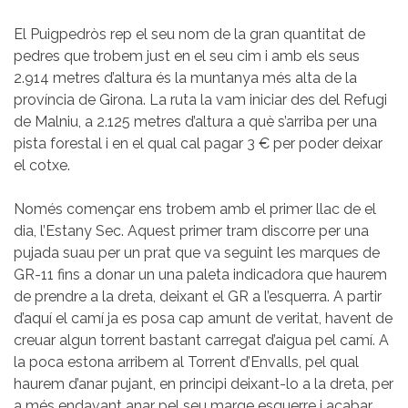
El Puigpedròs rep el seu nom de la gran quantitat de
pedres que trobem just en el seu cim i amb els seus
2.914 metres d’altura és la muntanya més alta de la
província de Girona. La ruta la vam iniciar des del Refugi
de Malniu, a 2.125 metres d’altura a què s’arriba per una
pista forestal i en el qual cal pagar 3 € per poder deixar
el cotxe.
Només començar ens trobem amb el primer llac de el
dia, l’Estany Sec. Aquest primer tram discorre per una
pujada suau per un prat que va seguint les marques de
GR-11 fins a donar un una paleta indicadora que haurem
de prendre a la dreta, deixant el GR a l’esquerra. A partir
d’aquí el camí ja es posa cap amunt de veritat, havent de
creuar algun torrent bastant carregat d’aigua pel camí. A
la poca estona arribem al Torrent d’Envalls, pel qual
haurem d’anar pujant, en principi deixant-lo a la dreta, per
a més endavant anar pel seu marge esquerre i acabar