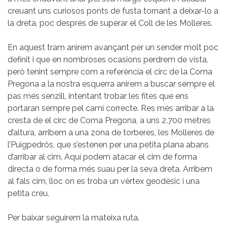
creuant uns curiosos ponts de fusta tornant a deixar-lo a
la dreta, poc després de superar el Coll de les Molleres.
En aquest tram anirem avançant per un sender molt poc
definit i que en nombroses ocasions perdrem de vista,
però tenint sempre com a referència el circ de la Coma
Pregona a la nostra esquerra anirem a buscar sempre el
pas més senzill, intentant trobar les fites que ens
portaran sempre pel camí correcte. Res més arribar a la
cresta de el circ de Coma Pregona, a uns 2.700 metres
d’altura, arribem a una zona de torberes, les Molleres de
l’Puigpedrós, que s’estenen per una petita plana abans
d’arribar al cim. Aquí podem atacar el cim de forma
directa o de forma més suau per la seva dreta. Arribem
al fals cim, lloc on es troba un vèrtex geodèsic i una
petita creu.
Per baixar seguirem la mateixa ruta.