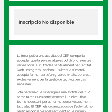
Inscripció No disponible
La inscripció a una activitat del CEP, comporta
acceptar que la seva imatge es pot difondre en les
xarxes socials utilitzades habitualment per l’entitat.
(web, Instagram,Facebook, Twitter). Així mateix,
accepta formar part d’un grup de whatsapp, creat
exclusivament per la gestió de l’activitat en cas
necessari.
Tota persona que s’inscrigui a una sortida del CEP,
acredita tenir uns coneixements i un nivell físic i
tècnic necessari, per al normal desenvolupament
l’activitat. El CEP i els organitzadors de l'activitat, no
seran responsables dels accidents que puguin