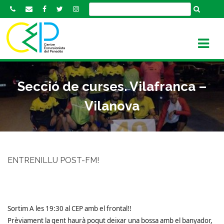
S
k
i
p
t
o
c
Secció de curses. Vilafranca –
o
n
Vilanova
t
e
n
t
ENTRENILLU POST-FM!
Sortim A les 19:30 al CEP amb el frontal!!
Prèviament la gent haurà pogut deixar una bossa amb el banyador,