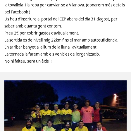
la tovallola i la roba per canviar-se a Vilanova. (donarem més detalls
pel Facebook )
Us heu d’inscriure al portal del CEP abans del dia 31 d’agost, per
saber amb quanta gent contem.
Preu 2€ per cobrir gastos d’avituallament.
La sortida és de nivell mig 22km fins el mar amb autosuficiència.
En arribar banyet a la llum de la lluna i avituallament.
La tornada la farem amb els vehicles de l’organització.
No hi falteu, serà un èxit!!!