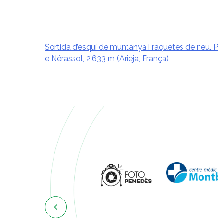
Sortida d’esquí de muntanya i raquetes de neu. P
e Nérassol, 2.633 m (Arieja, França)
Navegació
d'entrades
