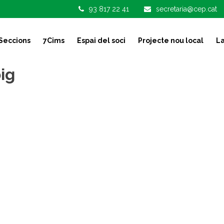
93 817 22 41
secretaria@cep.cat
Seccions
7Cims
Espai del soci
Projecte nou local
La
ig