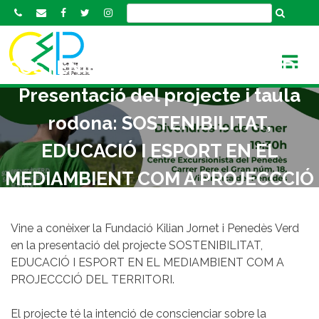
S
k
i
p
SOSTENIBILITAT PENEDÈS VERD –
t
Presentació del projecte i taula
o
c
rodona: SOSTENIBILITAT,
o
n
EDUCACIÓ I ESPORT EN EL
t
MEDIAMBIENT COM A PROJECCCIÓ
e
n
DEL TERRITORI
t
Vine a conèixer la Fundació Kilian Jornet i Penedès Verd
en la presentació del projecte SOSTENIBILITAT,
EDUCACIÓ I ESPORT EN EL MEDIAMBIENT COM A
PROJECCCIÓ DEL TERRITORI.
El projecte té la intenció de conscienciar sobre la