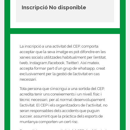
Inscripció No disponible
La inscripció a una activitat del CEP, comporta
acceptar que la seva imatge es pot difondre en les
xarxes socials utilitzades habitualment per l’entitat.
(web, Instagram,Facebook, Twitter). Així mateix,
accepta formar part d’un grup de whatsapp, creat
exclusivament per la gestió de l’activitat en cas
necessari.
Tota persona que s’inscrigui a una sortida del CEP,
acredita tenir uns coneixements i un nivell físic i
tècnic necessari, per al normal desenvolupament
l’activitat. El CEP i els organitzadors de l'activitat, no
seran responsables dels accidents que puguin
succeir, assumint que la pràctica dels esports de
muntanya comporten un cert risc.