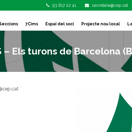
93 817 22 41
secretaria@cep.cat
Seccions
7Cims
Espai del soci
Projecte nou local
La
– Els turons de Barcelona (B
@cep.cat