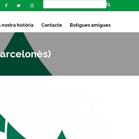
 nostra història
Contacte
Botigues amigues
arcelonès)