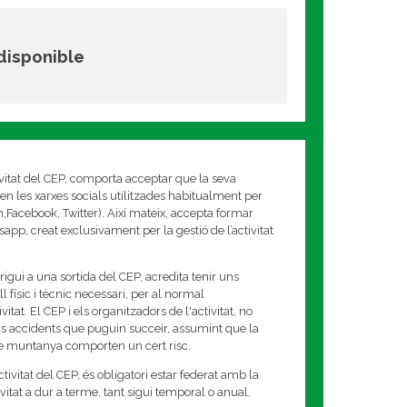
 disponible
ivitat del CEP, comporta acceptar que la seva
en les xarxes socials utilitzades habitualment per
am,Facebook, Twitter). Així mateix, accepta formar
app, creat exclusivament per la gestió de l’activitat
rigui a una sortida del CEP, acredita tenir uns
 físic i tècnic necessari, per al normal
tat. El CEP i els organitzadors de l'activitat, no
s accidents que puguin succeir, assumint que la
de muntanya comporten un cert risc.
tivitat del CEP, és obligatori estar federat amb la
tivitat a dur a terme, tant sigui temporal o anual.