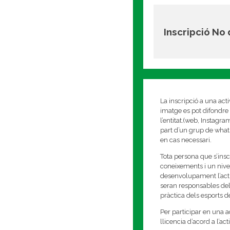
Inscripció No
La inscripció a una act
imatge es pot difondre 
l’entitat.(web, Instagr
part d’un grup de whats
en cas necessari.
Tota persona que s’insc
coneixements i un nivell
desenvolupament l’activi
seran responsables del
pràctica dels esports 
Per participar en una ac
llicencia d’acord a l’ac