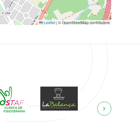
Leaflet
|
© OpenStreetMap contributors
