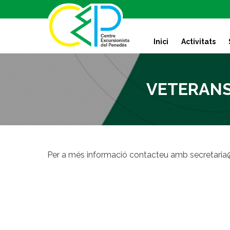
S
k
i
Inici
Activitats
p
t
o
c
VETERANS 
o
n
t
e
n
t
Per a més informació contacteu amb secretaria