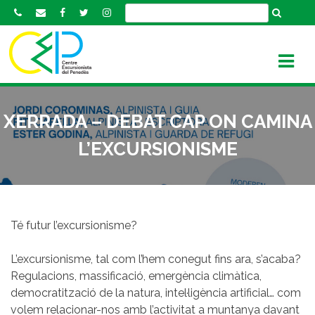
S
k
i
p
t
o
c
XERRADA – DEBAT CAP ON CAMINA
o
n
L’EXCURSIONISME
t
e
n
t
Té futur l’excursionisme?
L’excursionisme, tal com l’hem conegut fins ara, s’acaba?
Regulacions, massificació, emergència climàtica,
democratització de la natura, intel·ligència artificial… com
volem relacionar-nos amb l’activitat a muntanya davant