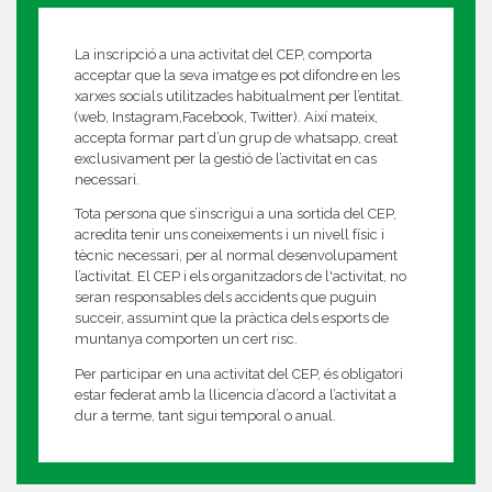
La inscripció a una activitat del CEP, comporta
acceptar que la seva imatge es pot difondre en les
xarxes socials utilitzades habitualment per l’entitat.
(web, Instagram,Facebook, Twitter). Així mateix,
accepta formar part d’un grup de whatsapp, creat
exclusivament per la gestió de l’activitat en cas
necessari.
Tota persona que s’inscrigui a una sortida del CEP,
acredita tenir uns coneixements i un nivell físic i
tècnic necessari, per al normal desenvolupament
l’activitat. El CEP i els organitzadors de l'activitat, no
seran responsables dels accidents que puguin
succeir, assumint que la pràctica dels esports de
muntanya comporten un cert risc.
Per participar en una activitat del CEP, és obligatori
estar federat amb la llicencia d’acord a l’activitat a
dur a terme, tant sigui temporal o anual.