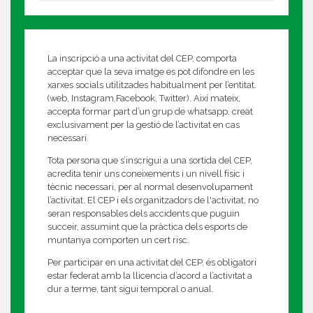
La inscripció a una activitat del CEP, comporta
acceptar que la seva imatge es pot difondre en les
xarxes socials utilitzades habitualment per l’entitat.
(web, Instagram,Facebook, Twitter). Així mateix,
accepta formar part d’un grup de whatsapp, creat
exclusivament per la gestió de l’activitat en cas
necessari.
Tota persona que s’inscrigui a una sortida del CEP,
acredita tenir uns coneixements i un nivell físic i
tècnic necessari, per al normal desenvolupament
l’activitat. El CEP i els organitzadors de l'activitat, no
seran responsables dels accidents que puguin
succeir, assumint que la pràctica dels esports de
muntanya comporten un cert risc.
Per participar en una activitat del CEP, és obligatori
estar federat amb la llicencia d’acord a l’activitat a
dur a terme, tant sigui temporal o anual.