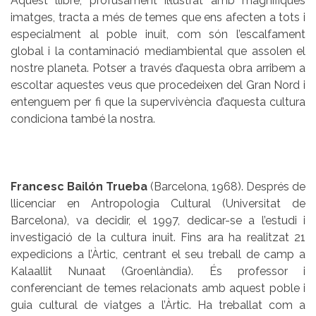
Aquest llibre, profusament il·lustrat amb magnífiques
imatges, tracta a més de temes que ens afecten a tots i
especialment al poble inuit, com són l’escalfament
global i la contaminació mediambiental que assolen el
nostre planeta. Potser a través d’aquesta obra arribem a
escoltar aquestes veus que procedeixen del Gran Nord i
entenguem per fi que la supervivència d’aquesta cultura
condiciona també la nostra.
Francesc Bailón Trueba
(Barcelona, 1968). Després de
llicenciar en Antropologia Cultural (Universitat de
Barcelona), va decidir, el 1997, dedicar-se a l’estudi i
investigació de la cultura inuit. Fins ara ha realitzat 21
expedicions a l’Àrtic, centrant el seu treball de camp a
Kalaallit Nunaat (Groenlàndia). És professor i
conferenciant de temes relacionats amb aquest poble i
guia cultural de viatges a l’Àrtic. Ha treballat com a