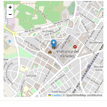
+
−
Leaflet
|
© OpenStreetMap contributors