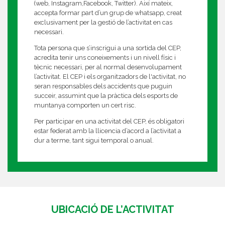
(web, Instagram,Facebook, Twitter). Així mateix,
accepta formar part d’un grup de whatsapp, creat
exclusivament per la gestió de l’activitat en cas
necessari.
Tota persona que s’inscrigui a una sortida del CEP,
acredita tenir uns coneixements i un nivell físic i
tècnic necessari, per al normal desenvolupament
l’activitat. El CEP i els organitzadors de l'activitat, no
seran responsables dels accidents que puguin
succeir, assumint que la pràctica dels esports de
muntanya comporten un cert risc.
Per participar en una activitat del CEP, és obligatori
estar federat amb la llicencia d’acord a l’activitat a
dur a terme, tant sigui temporal o anual.
UBICACIÓ DE L’ACTIVITAT