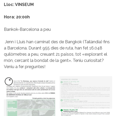
Lloc: VINSEUM
Hora: 20:00h
Bankok-Barcelona a peu
Jenn i Lluís han caminat des de Bangkok (Tailàndia) fins
a Barcelona. Durant 955 dies de ruta, han fet 16.048
quilòmetres a peu, creuant 21 països, tot «explorant el
món, cercant la bondat de la gent». Teniu curiositat?
Veniu a fer preguntes!