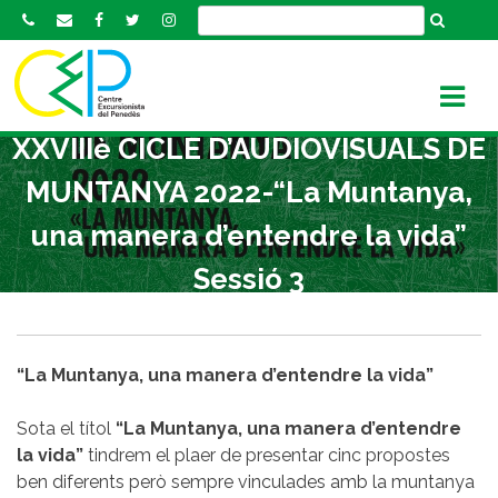
S
k
i
p
t
XXVIIIè CICLE D’AUDIOVISUALS DE
o
c
MUNTANYA 2022-“La Muntanya,
o
n
una manera d’entendre la vida”
t
Sessió 3
e
n
t
“La Muntanya, una manera d’entendre la vida”
Sota el títol
“La Muntanya, una manera d’entendre
la vida”
tindrem el plaer de presentar cinc propostes
ben diferents però sempre vinculades amb la muntanya