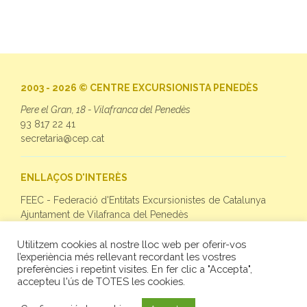
2003 - 2026 © CENTRE EXCURSIONISTA PENEDÈS
Pere el Gran, 18 - Vilafranca del Penedès
93 817 22 41
secretaria@cep.cat
ENLLAÇOS D'INTERÈS
FEEC - Federació d'Entitats Excursionistes de Catalunya
Ajuntament de Vilafranca del Penedès
Utilitzem cookies al nostre lloc web per oferir-vos
SEGUEIX-NOS
l’experiència més rellevant recordant les vostres
preferències i repetint visites. En fer clic a "Accepta",
Facebook
accepteu l'ús de TOTES les cookies.
Twitter
Instagram