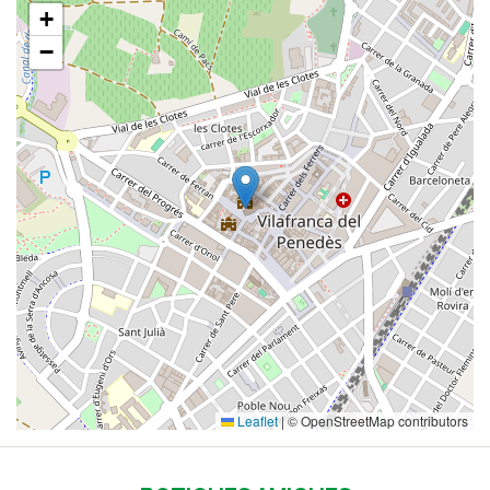
+
−
Leaflet
|
© OpenStreetMap contributors