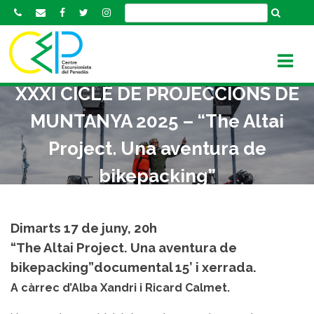
S
k
i
p
t
XXXI CICLE DE PROJECCIONS DE
o
c
MUNTANYA 2025 – “The Altai
o
n
Project. Una aventura de
t
bikepacking”
e
n
t
Dimarts 17 de juny, 20h
“The Altai Project. Una aventura de
bikepacking”documental 15’ i xerrada.
A càrrec d’Alba Xandri i Ricard Calmet.