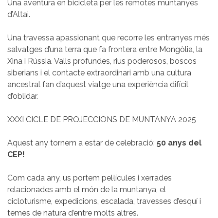
Una aventura en bicicleta per les remotes muntanyes
d’Altai.
Una travessa apassionant que recorre les entranyes més
salvatges d’una terra que fa frontera entre Mongòlia, la
Xina i Rússia. Valls profundes, rius poderosos, boscos
siberians i el contacte extraordinari amb una cultura
ancestral fan d’aquest viatge una experiència difícil
d’oblidar.
XXXI CICLE DE PROJECCIONS DE MUNTANYA 2025
Aquest any tornem a estar de celebració:
50 anys del
CEP!
Com cada any, us portem pel·lícules i xerrades
relacionades amb el món de la muntanya, el
cicloturisme, expedicions, escalada, travesses d’esquí i
temes de natura d’entre molts altres.