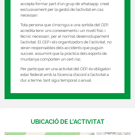
accepta formar part d’un grup de whatsapp, creat
exclusivament per la gestió de l’activitat en cas
necessari.
Tota persona que s’inscrigui a una sortida del CEP,
acredita tenir uns coneixements i un nivell físic i
tècnic necessari, per al normal desenvolupament
l’activitat. El CEP i els organitzadors de l'activitat, no
seran responsables dels accidents que puguin
succeir, assumint que la pràctica dels esports de
muntanya comporten un cert risc.
Per participar en una activitat del CEP, és obligatori
estar federat amb la llicencia d’acord a l’activitat a
dur a terme, tant sigui temporal o anual.
UBICACIÓ DE L’ACTIVITAT