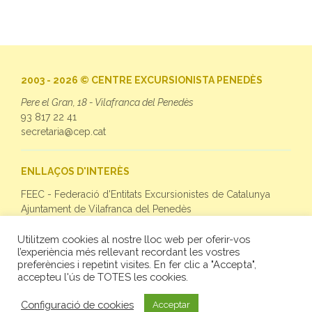
2003 - 2026 © CENTRE EXCURSIONISTA PENEDÈS
Pere el Gran, 18 - Vilafranca del Penedès
93 817 22 41
secretaria@cep.cat
ENLLAÇOS D'INTERÈS
FEEC - Federació d'Entitats Excursionistes de Catalunya
Ajuntament de Vilafranca del Penedès
Utilitzem cookies al nostre lloc web per oferir-vos
SEGUEIX-NOS
l’experiència més rellevant recordant les vostres
preferències i repetint visites. En fer clic a "Accepta",
Facebook
accepteu l'ús de TOTES les cookies.
Twitter
Instagram
Configuració de cookies
Acceptar