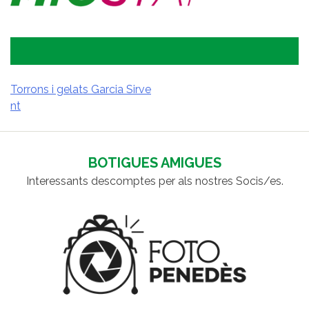
Torrons i gelats Garcia Sirve
nt
NAVEGACIÓ
D'ENTRADES
BOTIGUES AMIGUES
Interessants descomptes per als nostres Socis/es.