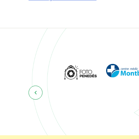
Navegació
d'entrades
