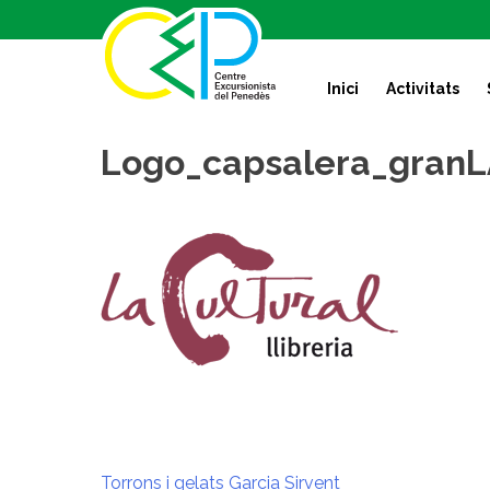
S
k
i
Inici
Activitats
p
t
o
Logo_capsalera_granL
c
o
n
t
e
n
t
Torrons i gelats Garcia Sirvent