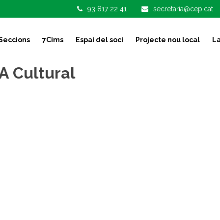
93 817 22 41
secretaria@cep.cat
Seccions
7Cims
Espai del soci
Projecte nou local
La
A Cultural