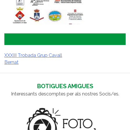
XXXIII Trobada Grup Cavall
Bernat
NAVEGACIÓ
D'ENTRADES
BOTIGUES AMIGUES
Interessants descomptes per als nostres Socis/es.