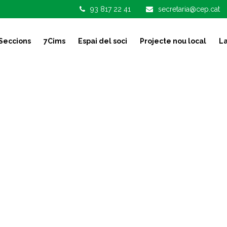
93 817 22 41
secretaria@cep.cat
Seccions
7Cims
Espai del soci
Projecte nou local
La