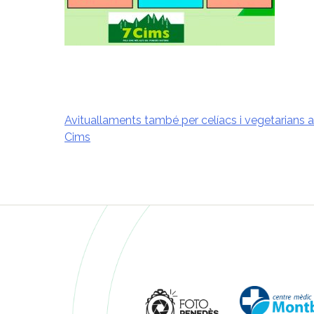
Avituallaments també per celíacs i vegetarians a
Cims
Navegació
d'entrades