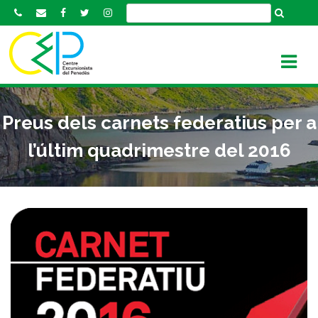
S
k
i
p
t
o
c
Preus dels carnets federatius per a
o
n
l’últim quadrimestre del 2016
t
e
n
t