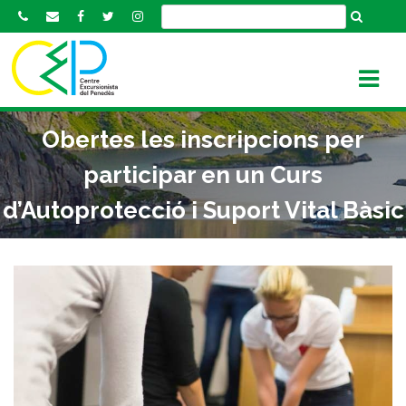
S
k
i
p
t
o
Obertes les inscripcions per
c
o
participar en un Curs
n
d’Autoprotecció i Suport Vital Bàsic
t
e
n
t