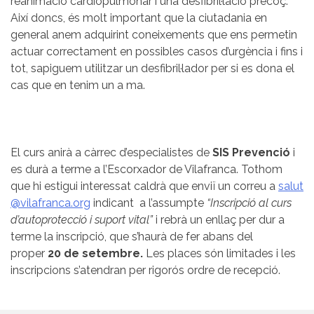
reanimació cardiopulmonar i una desfibril·lació precoç.
Així doncs, és molt important que la ciutadania en
general anem adquirint coneixements que ens permetin
actuar correctament en possibles casos d’urgència i fins i
tot, sapiguem utilitzar un desfibril·lador per si es dona el
cas que en tenim un a ma.
El curs anirà a càrrec d’especialistes de
SIS Prevenció
i
es durà a terme a l’Escorxador de Vilafranca. Tothom
que hi estigui interessat caldrà que enviï un correu a
salut
@vilafranca.org
indicant a l’assumpte
“Inscripció al curs
d’autoprotecció i suport vital”
i rebrà un enllaç per dur a
terme la inscripció, que s’haurà de fer abans del
proper
20 de setembre.
Les places són limitades i les
inscripcions s’atendran per rigorós ordre de recepció.