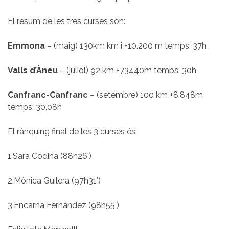
El resum de les tres curses són:
Emmona
– (maig) 130km km i +10.200 m temps: 37h
Valls d’Àneu
– (juliol) 92 km +73440m temps: 30h
Canfranc-Canfranc
– (setembre) 100 km +8.848m
temps: 30,08h
El rànquing final de les 3 curses és:
1.Sara Codina (88h26’)
2.Mònica Guilera (97h31’)
3.Encarna Fernández (98h55’)