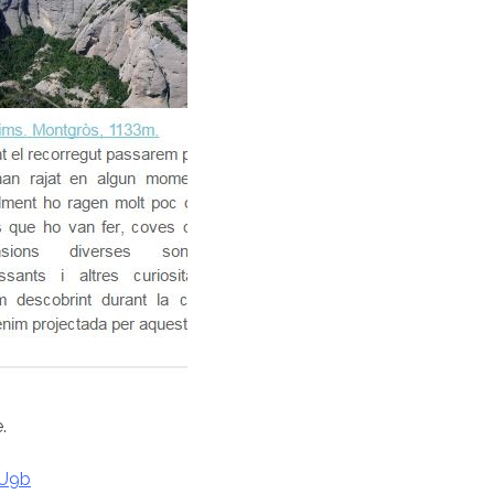
e.
gU9b