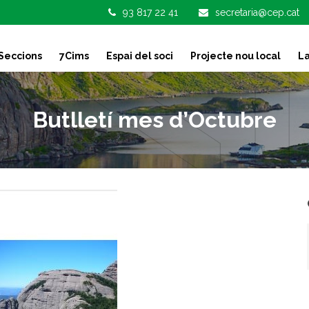
93 817 22 41
secretaria@cep.cat
Seccions
7Cims
Espai del soci
Projecte nou local
La
Butlletí mes d’Octubre