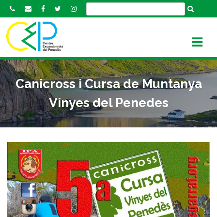
S
k
i
p
t
o
c
Canicross i Cursa de Muntanya
o
n
Vinyes del Penedes
t
e
n
t