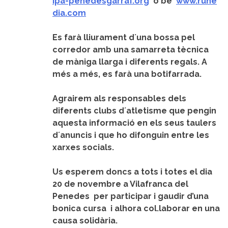
ipa-penedesgarraf.org
o bé
www.rune
dia.com
Es farà lliurament d´una bossa pel
corredor amb una samarreta tècnica
de màniga llarga i diferents regals. A
més a més, es farà una botifarrada.
Agrairem als responsables dels
diferents clubs d´atletisme que pengin
aquesta informació en els seus taulers
d´anuncis i que ho difonguin entre les
xarxes socials.
Us esperem doncs a tots i totes el dia
20 de novembre a Vilafranca del
Penedes per participar i gaudir d’una
bonica cursa i alhora col.laborar en una
causa solidària.