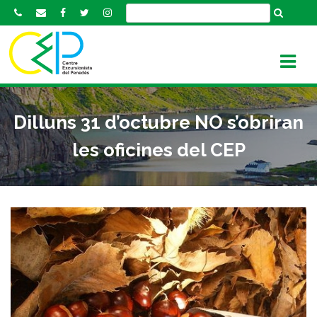
S
k
i
p
t
o
c
Dilluns 31 d’octubre NO s’obriran
o
n
les oficines del CEP
t
e
n
t