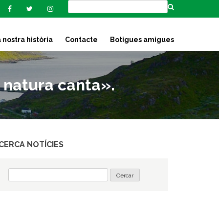
 nostra història
Contacte
Botigues amigues
 natura canta».
CERCA NOTÍCIES