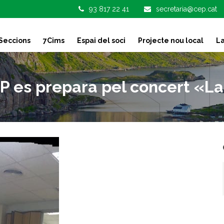
93 817 22 41
secretaria@cep.cat
Seccions
7Cims
Espai del soci
Projecte nou local
La
EP es prepara pel concert «La