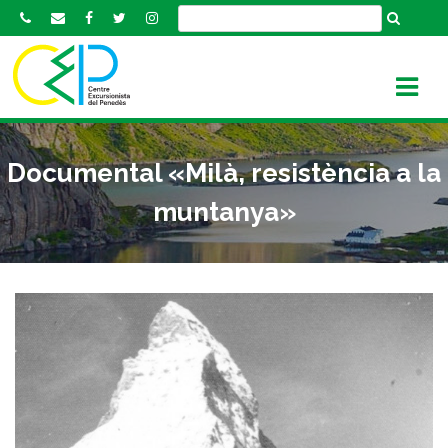
S
k
i
p
t
o
c
Documental «Milà, resistència a la
o
n
muntanya»
t
e
n
t