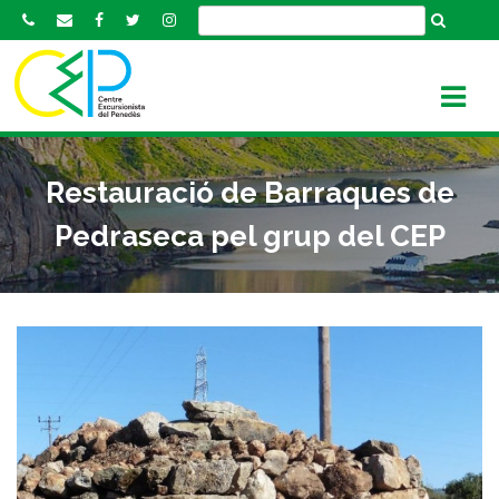
S
k
i
p
t
o
c
Restauració de Barraques de
o
n
Pedraseca pel grup del CEP
t
e
n
t