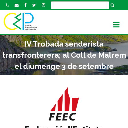
S
k
i
p
t
o
IV Trobada senderista
c
o
transfronterera; al Coll de Malrem
n
el diumenge 3 de setembre
t
e
n
t