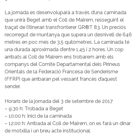
La jornada es desenvoluparà a través d’una caminada
que unirà Beget amb el Coll de Malrem, resseguint el
traçat de l’itinerari transfronterer GR®T 83. Un preciós
recorregut de muntanya que supera un desnivell de 646
metres en poc més de 3,5 quilòmetres. La caminada té
una durada aproximada d’entre 1,45 i 2 hores. Un cop
arribats al Coll de Malrem ens trobarem amb els
companys del Comitè Departamental dels Pirineus
Orientals de la Federació Francesa de Senderisme
(FFRP) que arribaran pel vessant francès d’aquest
sender.
Horaris de la jornada del 3 de setembre de 2017
– 9:30 h: Trobada a Beget
– 10:00 h: Inici de la caminada
– 12:00 h: Arribada al Coll de Malrem, on es farà un dinar
de motxilla i un breu acte institucional.