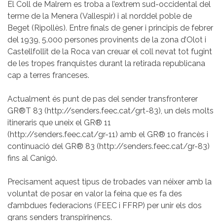
El Coll de Malrem es troba a l’extrem sud-occidental del
terme de la Menera (Vallespir) i al norddel poble de
Beget (Ripollès). Entre finals de gener i principis de febrer
del 1939, 5.000 persones provinents de la zona d’Olot i
Castellfollit de la Roca van creuar el coll nevat tot fugint
de les tropes franquistes durant la retirada republicana
cap a terres franceses.
Actualment és punt de pas del sender transfronterer
GR®T 83 (http://senders.feec.cat/grt-83), un dels molts
itineraris que uneix el GR® 11
(http://senders.feec.cat/gr-11) amb el GR® 10 francès i
continuació del GR® 83 (http://senders.feec.cat/gr-83)
fins al Canigó.
Precisament aquest tipus de trobades van néixer amb la
voluntat de posar en valor la feina que es fa des
d’ambdues federacions (FEEC i FFRP) per unir els dos
grans senders transpirinencs.