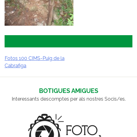
Fotos 100 CIMS-Puig de la
Cabrafiga
NAVEGACIÓ
D'ENTRADES
BOTIGUES AMIGUES
Interessants descomptes per als nostres Socis/es.