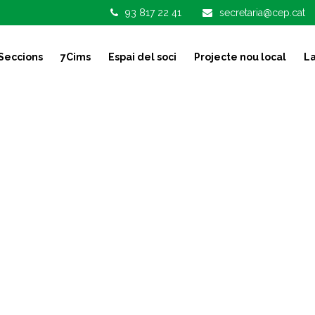
93 817 22 41
secretaria@cep.cat
Seccions
7Cims
Espai del soci
Projecte nou local
La