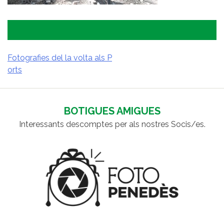
Fotografies del la volta als P
orts
NAVEGACIÓ
D'ENTRADES
BOTIGUES AMIGUES
Interessants descomptes per als nostres Socis/es.