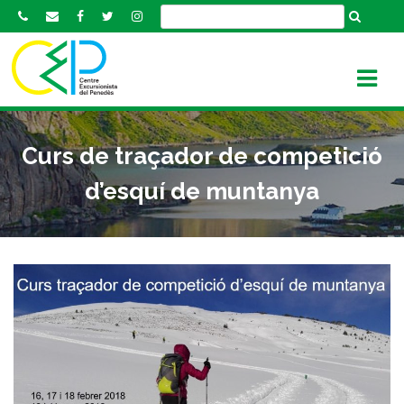
S
k
i
p
t
o
c
Curs de traçador de competició
o
n
d’esquí de muntanya
t
e
n
t