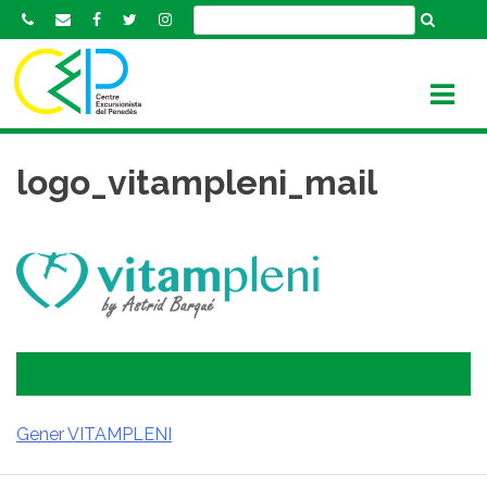
S
k
i
p
t
o
c
logo_vitampleni_mail
o
n
t
e
n
t
Gener VITAMPLENI
NAVEGACIÓ