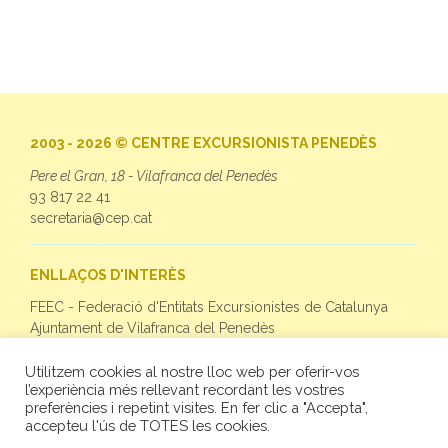
2003 - 2026 © CENTRE EXCURSIONISTA PENEDÈS
Pere el Gran, 18 - Vilafranca del Penedès
93 817 22 41
secretaria@cep.cat
ENLLAÇOS D'INTERÈS
FEEC - Federació d'Entitats Excursionistes de Catalunya
Ajuntament de Vilafranca del Penedès
Utilitzem cookies al nostre lloc web per oferir-vos
SEGUEIX-NOS
l’experiència més rellevant recordant les vostres
preferències i repetint visites. En fer clic a "Accepta",
Facebook
accepteu l'ús de TOTES les cookies.
Twitter