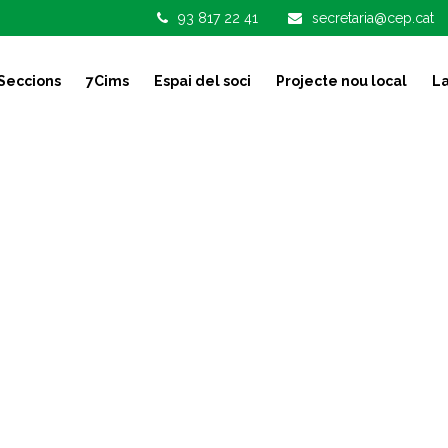
93 817 22 41
secretaria@cep.cat
Seccions
7Cims
Espai del soci
Projecte nou local
La