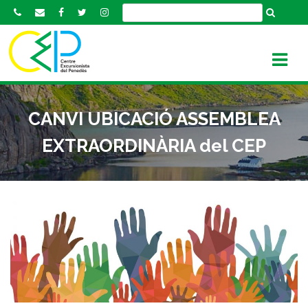
S
k
i
p
t
o
c
CANVI UBICACIÓ ASSEMBLEA
o
n
EXTRAORDINÀRIA del CEP
t
e
n
t