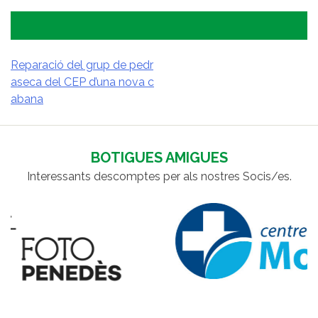
Reparació del grup de pedr
aseca del CEP d’una nova c
NAVEGACIÓ
abana
D'ENTRADES
BOTIGUES AMIGUES
Interessants descomptes per als nostres Socis/es.