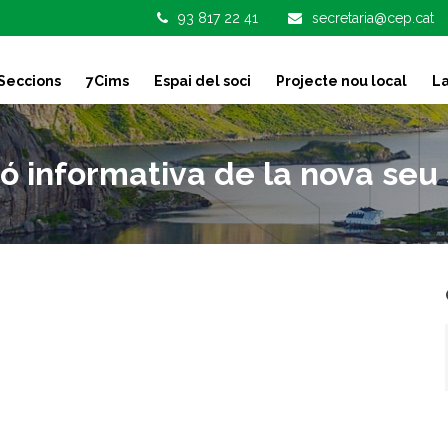
93 817 22 41
secretaria@cep.cat
Seccions
7Cims
Espai del soci
Projecte nou local
La
ó informativa de la nova seu 