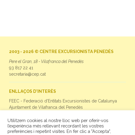
2003 - 2026 © CENTRE EXCURSIONISTA PENEDÈS
Pere el Gran, 18 - Vilafranca del Penedès
93 817 22 41
secretaria@cep.cat
ENLLAÇOS D'INTERÈS
FEEC - Federació d'Entitats Excursionistes de Catalunya
Ajuntament de Vilafranca del Penedès
Utilitzem cookies al nostre lloc web per oferir-vos
SEGUEIX-NOS
l’experiència més rellevant recordant les vostres
preferències i repetint visites. En fer clic a "Accepta",
Facebook