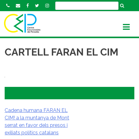
S
k
i
p
t
o
c
CARTELL FARAN EL CIM
o
n
t
e
n
t
Cadena humana FARAN EL
CIM! a la muntanya de Mont
NAVEGACIÓ
serrat en favor dels presos i
D'ENTRADES
exiliats polítics catalans