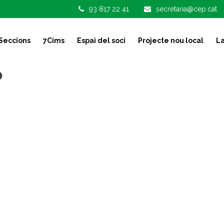
93 817 22 41
secretaria@cep.cat
Seccions
7Cims
Espai del soci
Projecte nou local
La
o