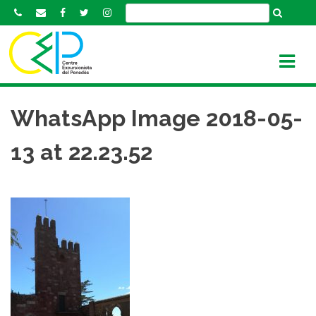
S
k
i
p
t
o
c
WhatsApp Image 2018-05-
o
n
13 at 22.23.52
t
e
n
t