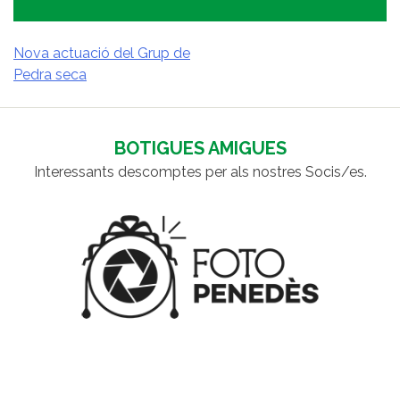
Nova actuació del Grup de
Pedra seca
NAVEGACIÓ
D'ENTRADES
BOTIGUES AMIGUES
Interessants descomptes per als nostres Socis/es.