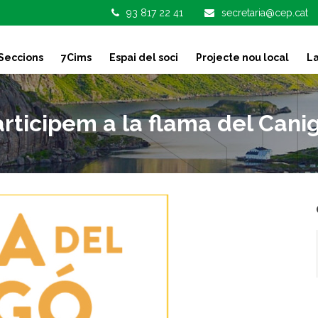
93 817 22 41
secretaria@cep.cat
Seccions
7Cims
Espai del soci
Projecte nou local
La
rticipem a la flama del Cani