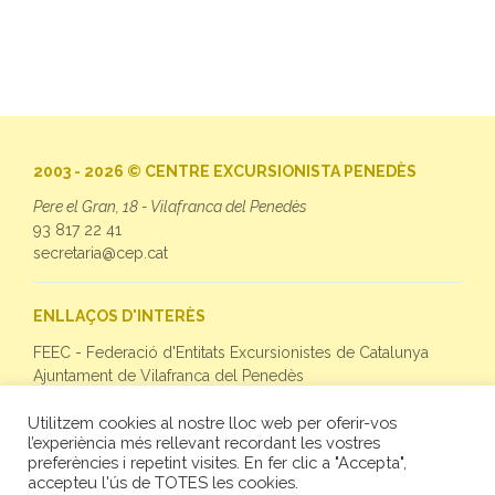
2003 - 2026 © CENTRE EXCURSIONISTA PENEDÈS
Pere el Gran, 18 - Vilafranca del Penedès
93 817 22 41
secretaria@cep.cat
ENLLAÇOS D'INTERÈS
FEEC - Federació d'Entitats Excursionistes de Catalunya
Ajuntament de Vilafranca del Penedès
Utilitzem cookies al nostre lloc web per oferir-vos
SEGUEIX-NOS
l’experiència més rellevant recordant les vostres
preferències i repetint visites. En fer clic a "Accepta",
Facebook
accepteu l'ús de TOTES les cookies.