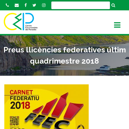
S
k
i
p
t
o
c
Preus llicències federatives últim
o
n
quadrimestre 2018
t
e
n
t