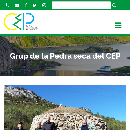
S
k
i
p
t
o
c
o
Grup de la Pedra seca del CEP
n
t
e
n
t