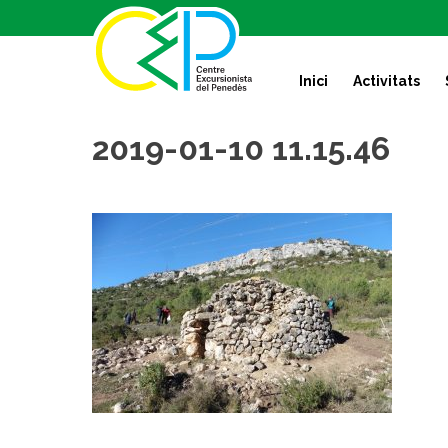
S
k
i
Inici
Activitats
p
t
o
2019-01-10 11.15.46
c
o
n
t
e
n
t