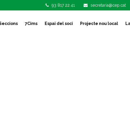
93 817 22 41
secretaria@cep.cat
Seccions
7Cims
Espai del soci
Projecte nou local
La