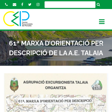
S
k
i
p
t
o
c
61ª MARXA D’ORIENTACIÓ PER
o
n
DESCRIPCIÓ DE LA A.E. TALAIA
t
e
n
t