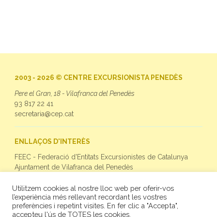
2003 - 2026 © CENTRE EXCURSIONISTA PENEDÈS
Pere el Gran, 18 - Vilafranca del Penedès
93 817 22 41
secretaria@cep.cat
ENLLAÇOS D'INTERÈS
FEEC - Federació d'Entitats Excursionistes de Catalunya
Ajuntament de Vilafranca del Penedès
Utilitzem cookies al nostre lloc web per oferir-vos
SEGUEIX-NOS
l’experiència més rellevant recordant les vostres
preferències i repetint visites. En fer clic a "Accepta",
Facebook
accepteu l'ús de TOTES les cookies.