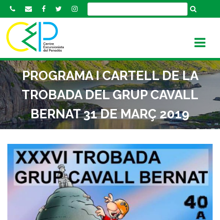
S
k
i
p
t
o
PROGRAMA I CARTELL DE LA
c
o
TROBADA DEL GRUP CAVALL
n
BERNAT 31 DE MARÇ 2019
t
e
n
t