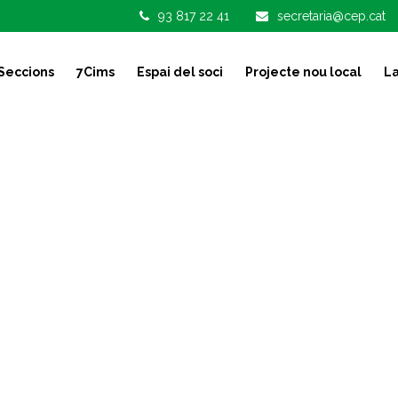
93 817 22 41
secretaria@cep.cat
Seccions
7Cims
Espai del soci
Projecte nou local
La