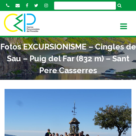
S
k
i
p
t
o
Fotos EXCURSIONISME – Cingles de
c
o
Sau – Puig del Far (832 m) – Sant
n
Pere Casserres
t
e
n
t