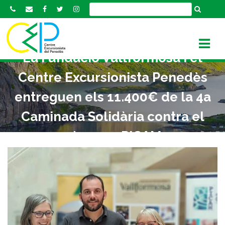
S
k
i
p
t
La Fundació Vallformosa i el
o
Centre Excursionista Penedès
c
o
entreguen els 11.400€ de la 4a
n
Caminada Solidària contra el
t
e
càncer a PICAM
n
t